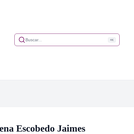
Buscar...
⌘K
lena Escobedo Jaimes