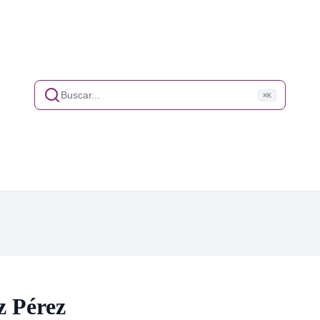
Buscar...
⌘K
z Pérez