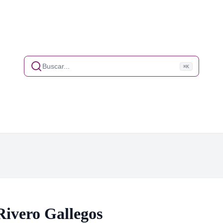
Buscar...
⌘K
ivero Gallegos