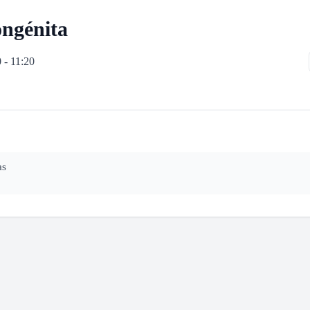
ongénita
 - 11:20
as