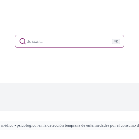
Buscar...
⌘K