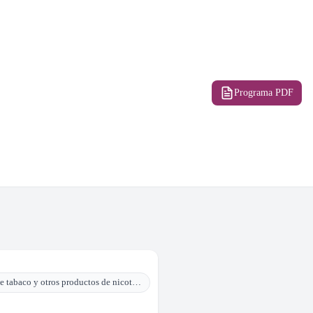
Programa PDF
Algoritmo del Tamizaje médico - psicológico, en la detección temprana de enfermedades por el consumo de tabaco y otros productos de nicotina